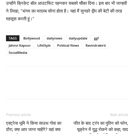
उन्होंने क्रिकेट बॉल आउटफिट पहनकर सबको चौंका दिया। इस बार भी जान्हवी
ने लिखा, ”थंगम का मतलब सोना होता है। यहां मैं सुनहरे द्वीप की बेटी की तरह
महसूस करती हूं।”
TAGS
Bollywood
dailynews
dailyupdate
ggf
Jahnvi Kapoor
LifeStyle
Political News
Ravindrakirti
SocialMedia
Previous article
Next article
एक्ट्रेस भूमि ने किया साउथ गोवा का
जीत के बाद ट्रंप का पुतिन को फोन,
दौरा, क्या आप जाना चाहेंगे? वहां क्या
यूक्रेन में युद्ध रोकने को कहा, याद