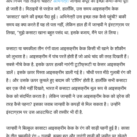
आप नियम नहीं तोड़ना चाहते?
अभिनेत्री
जान्हवी कपूर की इच्छा कभी-कभी पूरी
हो जाती है। मिठाइयों से परहेज करें. हालाँकि, उस समय आइसक्रीम केक
‘कासाटा’ खाने की इच्छा पैदा हुई। अभिनेत्री उस इच्छा तक कैसे पहुंची? बाकी
समय वह क्या करते हैं यह तो पता नहीं, लेकिन हाल ही में जान्हवी ने इंस्टाग्राम पर
लिखा, ”मुझे कसाटा खाना बहुत पसंद था. इसके बजाय, मैंने घर ले लिया।
कसाटा या चमकीला तीन रंगों वाला आइसक्रीम केक किसी भी खाने के शौकीन
को लुभाता है। आइसक्रीम में पांच परतें होती हैं जो आधे चांद की तरह दिखती हैं।
सबसे नीचे केक है. इसके ऊपर हल्की नारंगी टूटीफ्रूटी या केसर आइसक्रीम
डालें। इसके ऊपर पिस्ता आइसक्रीम डाली गई है। चौथी परत मीठे गुलाबी रंग की
है। और उसके ऊपर कुचले हुए बादाम की ‘टॉपिंग’ होती है. हालाँकि सभी कसाटा
बार एक जैसे नहीं दिखते, भारत में कसाटा आइसक्रीम मूल रूप से आइसक्रीम
केक को संदर्भित करता है। लेकिन जान्हवी ने उस आइसक्रीम केक को ड्रेस की
तरह कैसे पहना? इसका जवाब जान्हवी के कपड़ों से मिल सकता है। उन्होंने
इंस्टाग्राम पर उस आउटफिट की तस्वीर भी दी है.
जान्हवी ने बिल्कुल कासाटा आइसक्रीम केक के रंग की साड़ी पहनी हुई है। कासा
के तीन चमकीले रंग – गुलाबी, हल्का हरा और नारंगी साड़ी की ज़मीन पर खेलते