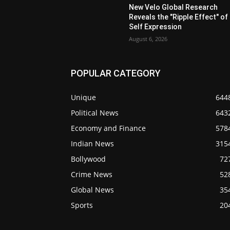
New Velo Global Research
Reveals the "Ripple Effect" of
Self Expression
August 6, 2026
POPULAR CATEGORY
Unique
644
Political News
643
Economy and Finance
578
Indian News
315
Bollywood
72
Crime News
52
Global News
35
Sports
20