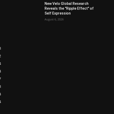
New Velo Global Research
Reveals the "Ripple Effect" of
Self Expression
August 6, 2026
8
2
4
4
7
8
4
4