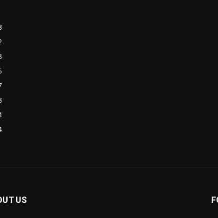
8
2
8
5
7
8
4
4
OUT US
F