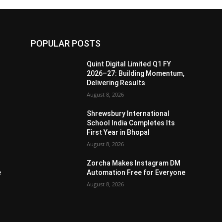
POPULAR POSTS
Quint Digital Limited Q1 FY
,
2026–27: Building Momentum,
Delivering Results
August 8, 2026
Shrewsbury International
School India Completes Its
First Year in Bhopal
August 8, 2026
Zorcha Makes Instagram DM
e
Automation Free for Everyone
August 8, 2026